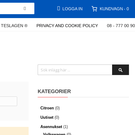
KUNDVAGN
LOGGA IN
0
TESLAGEN ®
PRIVACY AND COOKIE POLICY
08 - 777 00 90
Sök
SÖK
KATEGORIER
Citroen
(0)
Uutiset
(0)
Asennukset
(1)
Volkswagen
(0)