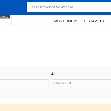
OUTLET
MDS HOME ®
FIBRAMID ®
År
Vänligen välj ...