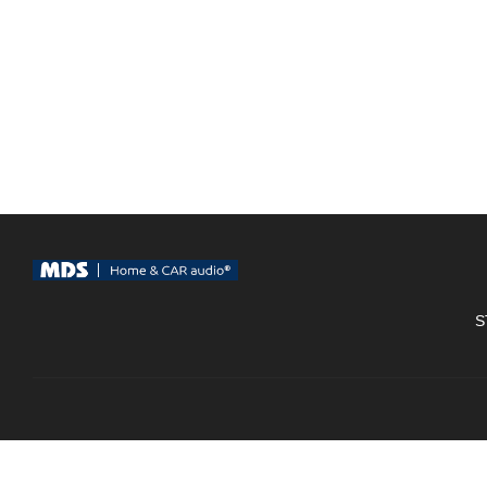
S
MDS VT Technology AB Nioörtsv.46. 126-35. Hägersten / Tel. 08 -