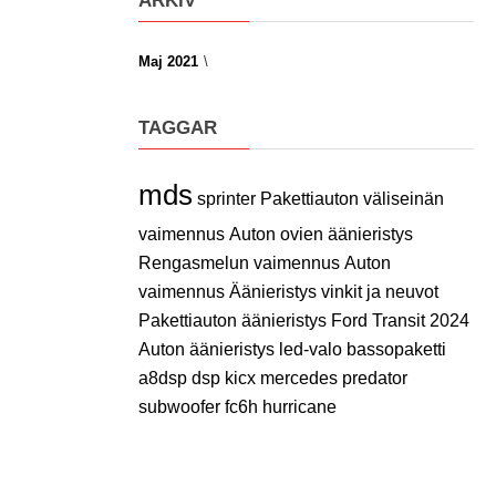
ARKIV
Maj 2021
TAGGAR
mds
sprinter
Pakettiauton väliseinän
vaimennus
Auton ovien äänieristys
Rengasmelun vaimennus
Auton
vaimennus
Äänieristys vinkit ja neuvot
Pakettiauton äänieristys
Ford Transit 2024
Auton äänieristys
led-valo
bassopaketti
a8dsp
dsp
kicx
mercedes
predator
subwoofer
fc6h
hurricane