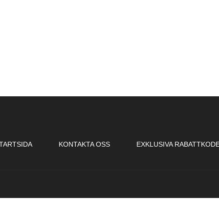
TARTSIDA
KONTAKTA OSS
EXKLUSIVA RABATTKOD
 777 00 90 556737-2999