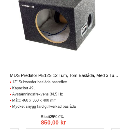
MDS Predator PE12S 12 Tum, Tom Baslåda, Med 3 Tum Reflex
12” Subwoofer baslåda basreflex
Kapacitet 49L
Avstämningsfrekvens 34,5 Hz
Mått: 460 x 350 x 400 mm
Mycket snygg färdigtillverkad baslåda
Skatt
25%
|
0%
850,00 kr