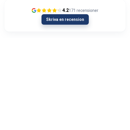
4.2
171
recensioner
Skriva en recension
13/01/2024
Olipahan loistavaa asiakaspalvelua
Ongelmatilanteessa. Hieman oli AUX signaali
kadoksissa soittimen vaihdon yhteydessä
autosta. Menin Autoviihteeseen kysymään
neuvoa hartiat lytyssä ja mieli maassa...
Visa mer
Jyri Hietala