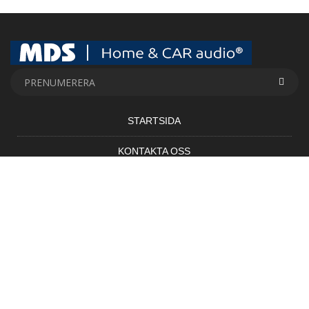
STARTSIDA
KONTAKTA OSS
EXKLUSIVA RABATTKODER
MDS VT Technology AB Nioörtsv.46. 126-35. Hägersten / Tel. 08 -
777 00 90 556737-2999