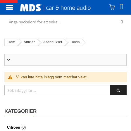
Hem
Artiklar
Asennukset
Dacia
AUTOKOHTAINEN HAKU
Vi kan inte hitta inlägg som matchar valet.
Sök
SÖK
KATEGORIER
Citroen
(0)