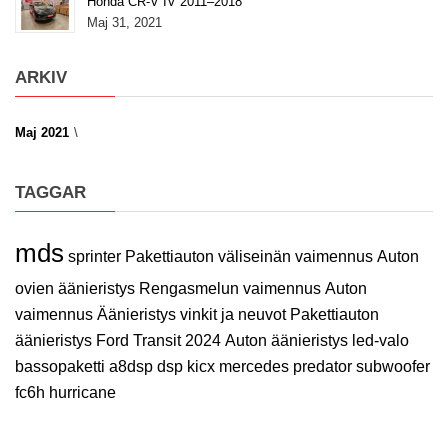
Honda CR-V IV 2011–2018
Maj 31, 2021
ARKIV
Maj 2021
TAGGAR
mds
sprinter
Pakettiauton väliseinän vaimennus
Auton
ovien äänieristys
Rengasmelun vaimennus
Auton
vaimennus
Äänieristys vinkit ja neuvot
Pakettiauton
äänieristys
Ford Transit 2024
Auton äänieristys
led-valo
bassopaketti
a8dsp
dsp
kicx
mercedes
predator
subwoofer
fc6h
hurricane