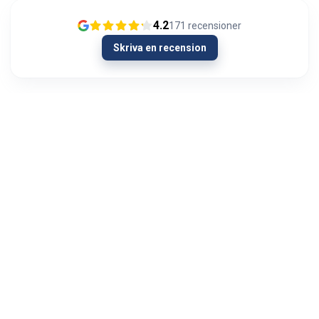
4.2
171
recensioner
Skriva en recension
13/01/2024
Olipahan loistavaa asiakaspalvelua
Ongelmatilanteessa. Hieman oli AUX signaali
kadoksissa soittimen vaihdon yhteydessä
autosta. Menin Autoviihteeseen kysymään
neuvoa hartiat lytyssä ja mieli maassa...
Visa mer
Jyri Hietala