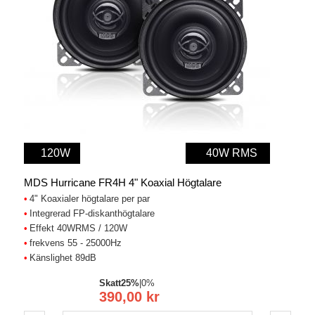
120W
40W RMS
MDS Hurricane FR4H 4" Koaxial Högtalare
4" Koaxialer högtalare per par
Integrerad FP-diskanthögtalare
Effekt 40WRMS / 120W
frekvens 55 - 25000Hz
Känslighet 89dB
Skatt
25%
|
0%
390,00 kr