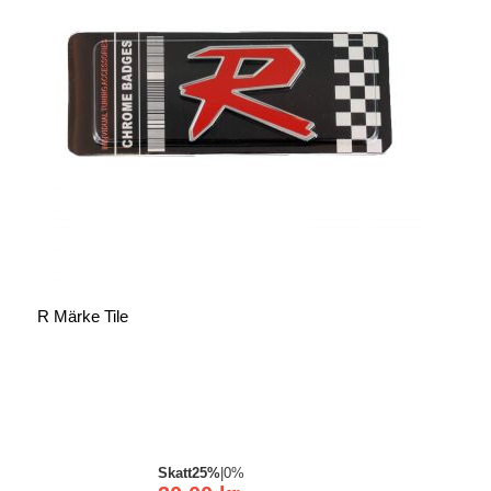
R Märke Tile
Skatt
25%
|
0%