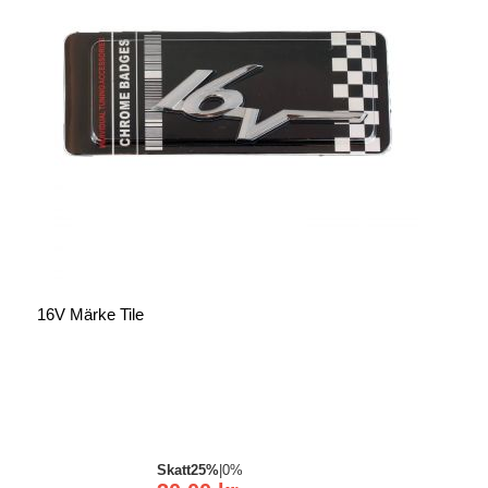
16V Märke Tile
Skatt
25%
|
0%