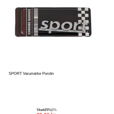
SPORT Varumärke Porslin
Skatt
25%
|
0%