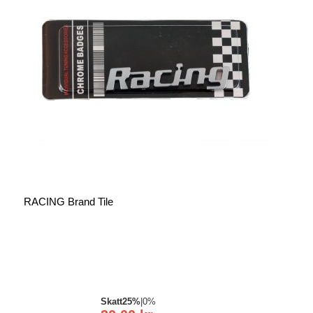
RACING Brand Tile
Skatt
25%
|
0%