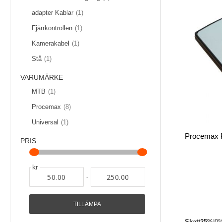
Artikel
adapter Kablar
1
Artikel
Fjärrkontrollen
1
Artikel
Kamerakabel
1
Artikel
Stå
1
VARUMÄRKE
Artikel
MTB
1
föremål
Procemax
8
Artikel
Universal
1
PRIS
kr
-
TILLÄMPA
Skatt
25%
|
0