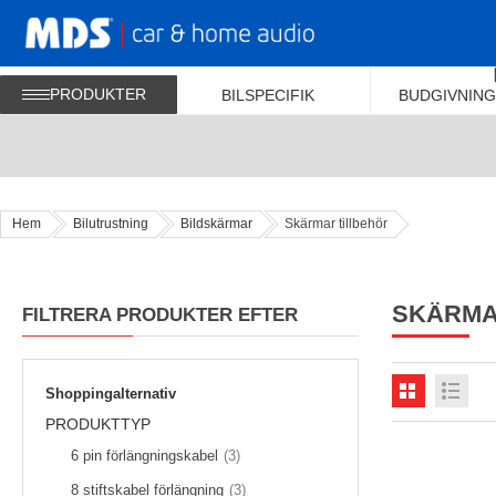
PRODUKTER
BILSPECIFIK
BUDGIVNING
Hem
Bilutrustning
Bildskärmar
Skärmar tillbehör
SKÄRMA
FILTRERA PRODUKTER EFTER
Shoppingalternativ
PRODUKTTYP
föremål
6 pin förlängningskabel
3
föremål
8 stiftskabel förlängning
3