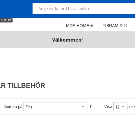
OUTLET
MDS HOME ®
FIBRAMID ®
Välkommen!
R TILLBEHÖR
Sortera på
Visa
per 