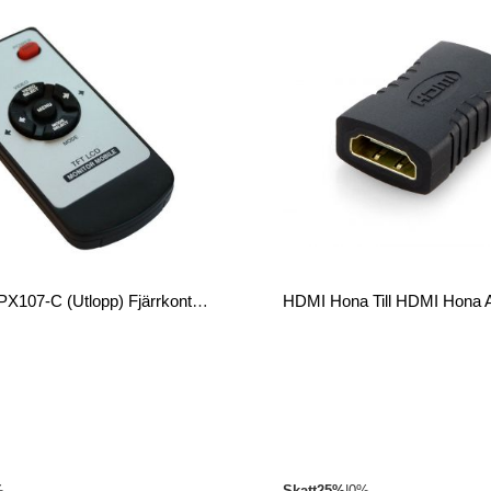
Procemax PX107-C (utlopp) Fjärrkontroll
HDMI Hona Till HDMI Hona 
%
Skatt
25%
|
0%