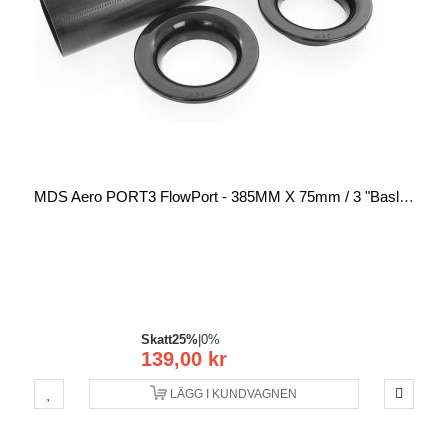
MDS Aero PORT3 FlowPort - 385MM X 75mm / 3 "baslåda Reflexiputki
Skatt
25%
|
0%
139,00 kr
LÄGG I KUNDVAGNEN