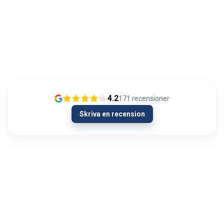
4.2
171
recensioner
Skriva en recension
13/01/2024
Olipahan loistavaa asiakaspalvelua
Ongelmatilanteessa. Hieman oli AUX signaali
kadoksissa soittimen vaihdon yhteydessä
autosta. Menin Autoviihteeseen kysymään