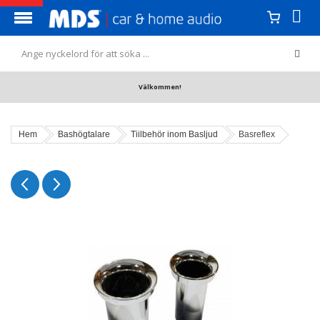
Välkommen!
Hem
Bashögtalare
Tiilbehör inom Basljud
Basreflex