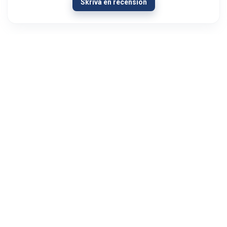
Skriva en recension
13/01/2024
Olipahan loistavaa asiakaspalvelua
Ongelmatilanteessa. Hieman oli AUX signaali
kadoksissa soittimen vaihdon yhteydessä
autosta. Menin Autoviihteeseen kysymään
neuvoa hartiat lytyssä ja mieli maassa...
Visa mer
Jyri Hietala