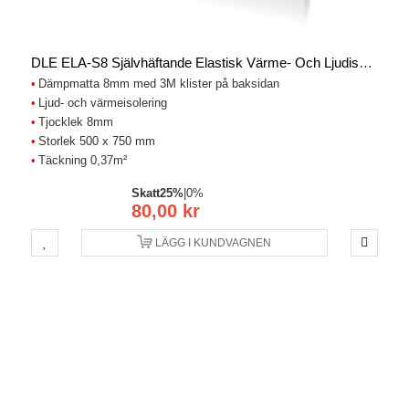
DLE ELA-S8 Självhäftande Elastisk Värme- Och Ljudisolering 8mm X 0.37m2
Dämpmatta 8mm med 3M klister på baksidan
Ljud- och värmeisolering
Tjocklek 8mm
Storlek 500 x 750 mm
Täckning 0,37m²
Skatt
25%
|
0%
80,00 kr
LÄGG I KUNDVAGNEN