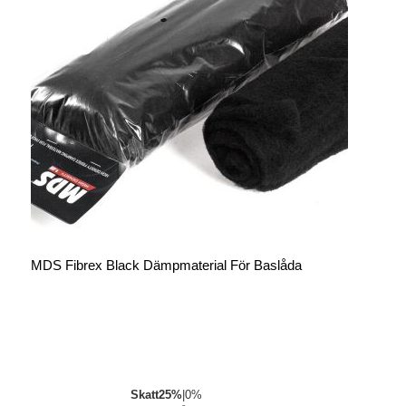
MDS Fibrex Black Dämpmaterial För Baslåda
Skatt
25%
|
0%