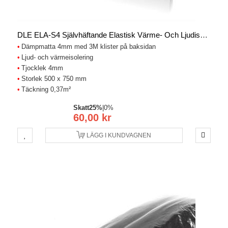
DLE ELA-S4 Självhäftande Elastisk Värme- Och Ljudisolering 4mm X 0.37m2
Dämpmatta 4mm med 3M klister på baksidan
Ljud- och värmeisolering
Tjocklek 4mm
Storlek 500 x 750 mm
Täckning 0,37m²
Skatt
25%
|
0%
60,00 kr
LÄGG I KUNDVAGNEN