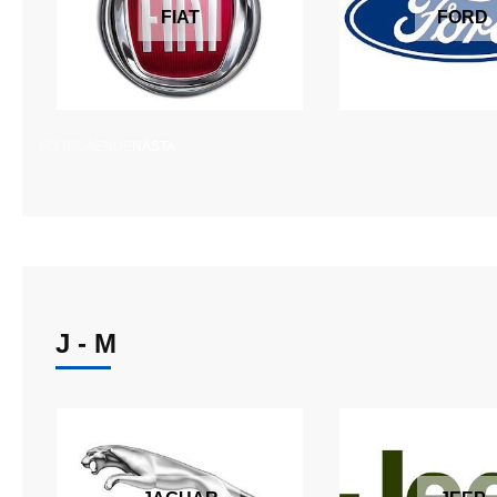
FIAT
FORD
FÖREGÅENDE
NÄSTA
J - M