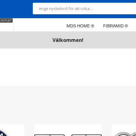
OUTLET
MDS HOME ®
FIBRAMID ®
Välkommen!