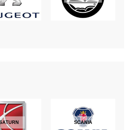
SATURN
SCANIA