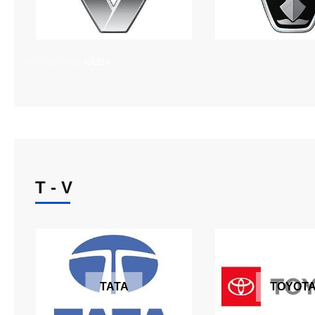
FÖREGÅENDE
NÄSTA
T - V
TATA
TOYOT