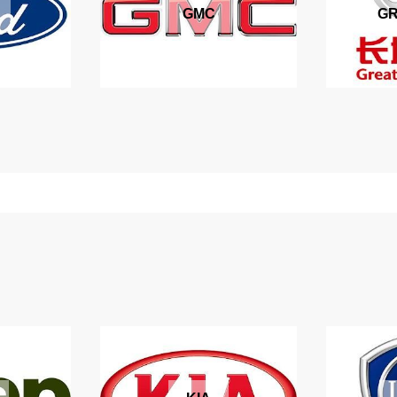
GMC
GR