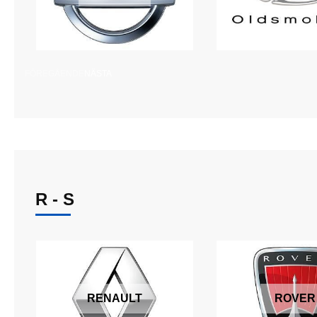
FÖREGÅENDE
NÄSTA
R - S
RENAULT
ROVER