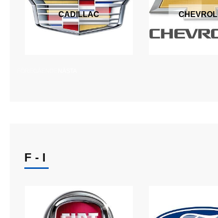
CADILLAC
CHEVROL
FÖREGÅENDE
NÄSTA
F - I