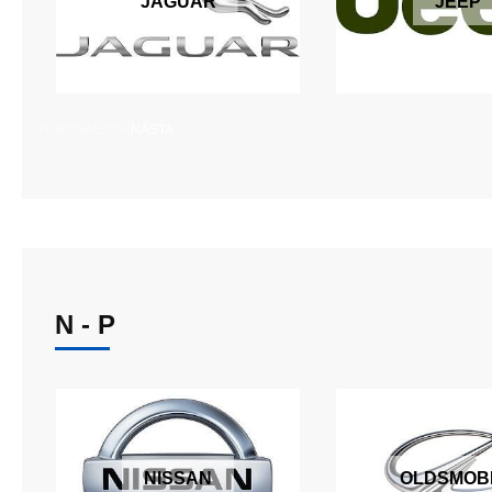
JAGUAR
JEEP
FÖREGÅENDE
NÄSTA
N - P
NISSAN
OLDSMOB