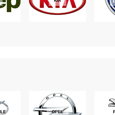
KIA
ILE
OPEL