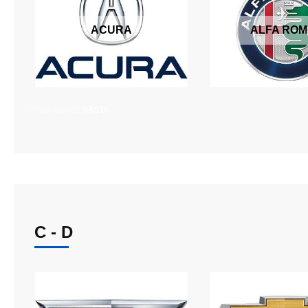
ACURA
ALFA RO
FÖREGÅENDE
NÄSTA
C - D