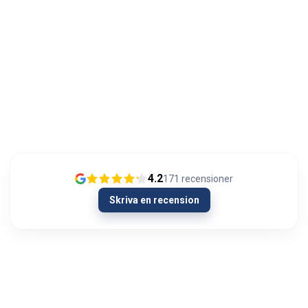
4.2
171
recensioner
Skriva en recension
13/01/2024
Olipahan loistavaa asiakaspalvelua