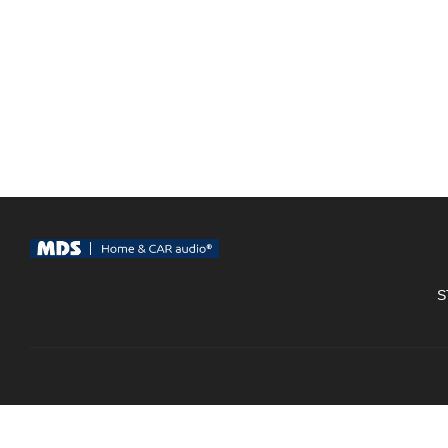
S
MDS VT Technology AB Nioörtsv.46. 126-35. Hägersten / Tel. 08 -