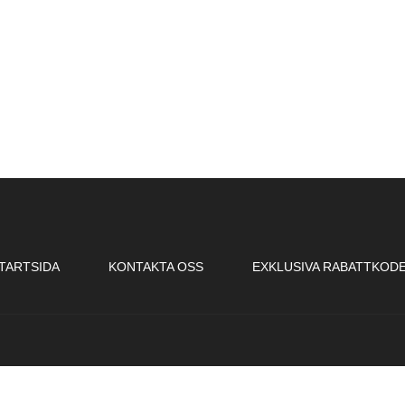
TARTSIDA
KONTAKTA OSS
EXKLUSIVA RABATTKOD
 777 00 90 556737-2999