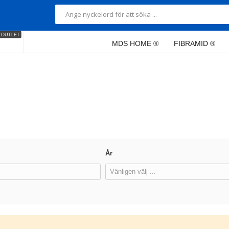
OUTLET
MDS HOME ®
FIBRAMID ®
År
Vänligen välj ...