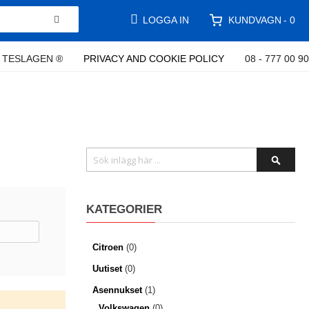
KUNDVAGN
LOGGA IN
0
TESLAGEN ®
PRIVACY AND COOKIE POLICY
08 - 777 00 90
Sök
SÖK
KATEGORIER
Citroen
(0)
Uutiset
(0)
Asennukset
(1)
Volkswagen
(0)