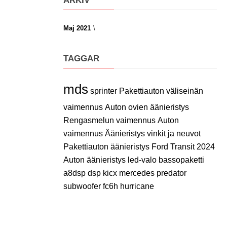
ARKIV
Maj 2021
TAGGAR
mds
sprinter
Pakettiauton väliseinän
vaimennus
Auton ovien äänieristys
Rengasmelun vaimennus
Auton
vaimennus
Äänieristys vinkit ja neuvot
Pakettiauton äänieristys
Ford Transit 2024
Auton äänieristys
led-valo
bassopaketti
a8dsp
dsp
kicx
mercedes
predator
subwoofer
fc6h
hurricane