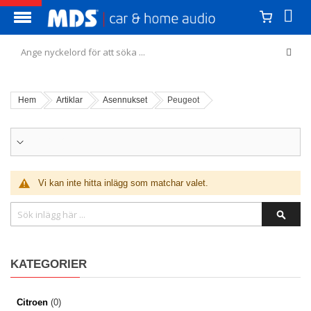
Hem
Artiklar
Asennukset
Peugeot
AUTOKOHTAINEN HAKU
Vi kan inte hitta inlägg som matchar valet.
Sök
SÖK
KATEGORIER
Citroen
(0)