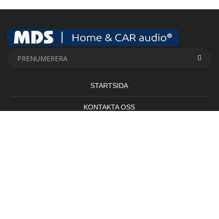
STARTSIDA
KONTAKTA OSS
EXKLUSIVA RABATTKODER
MDS VT Technology AB Nioörtsv.46. 126-35. Hägersten / Tel. 08 -
777 00 90 556737-2999