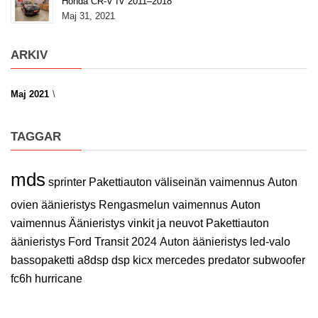
Honda CR-V IV 2011–2018
Maj 31, 2021
ARKIV
Maj 2021
TAGGAR
mds
sprinter
Pakettiauton väliseinän vaimennus
Auton
ovien äänieristys
Rengasmelun vaimennus
Auton
vaimennus
Äänieristys vinkit ja neuvot
Pakettiauton
äänieristys
Ford Transit 2024
Auton äänieristys
led-valo
bassopaketti
a8dsp
dsp
kicx
mercedes
predator
subwoofer
fc6h
hurricane