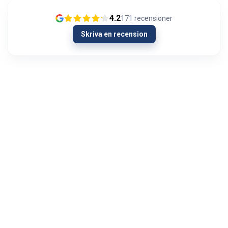
4.2
171
recensioner
Skriva en recension
13/01/2024
Olipahan loistavaa asiakaspalvelua
Ongelmatilanteessa. Hieman oli AUX signaali
kadoksissa soittimen vaihdon yhteydessä
autosta. Menin Autoviihteeseen kysymään
neuvoa hartiat lytyssä ja mieli maassa...
Visa mer
Jyri Hietala