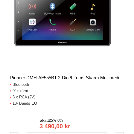
Pioneer DMH-AF555BT 2-Din 9-Tums Skärm Multimedia Bilstereo
Bluetooth
9" skärm
3 x RCA (2V)
13- Bands EQ
Skatt
25%
|
0%
3 490,00 kr