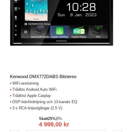
Kenwood DMX772DABS Bilstereo
WiFi-anslutning
Trådlös Android Auto WiFi
Trådlöst Apple Carplay
DSP-tidsfördröjning och 13-kanals EQ
3 x RCA-linjeutgångar (2,5 V)
Skatt
25%
|
0%
4 999,00 kr