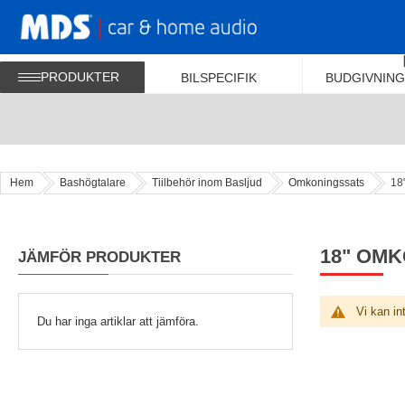
PRODUKTER
BILSPECIFIK
BUDGIVNING
Hem
Bashögtalare
Tiilbehör inom Basljud
Omkoningssats
18
18" OM
JÄMFÖR PRODUKTER
Vi kan in
Du har inga artiklar att jämföra.