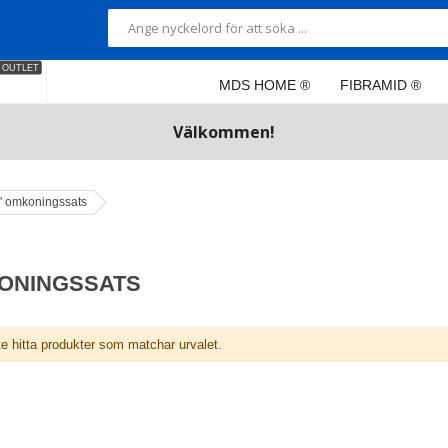
OUTLET
MDS HOME ®
FIBRAMID ®
Välkommen!
" omkoningssats
KONINGSSATS
te hitta produkter som matchar urvalet.