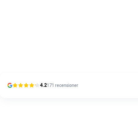
4.2
171
recensioner
13/01/2024
Olipahan loistavaa asiakaspalvelua
Ongelmatilanteessa. Hieman oli AUX signaali