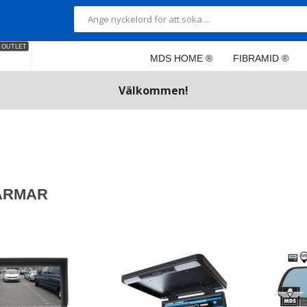
OUTLET
MDS HOME ®
FIBRAMID ®
Välkommen!
ÄRMAR