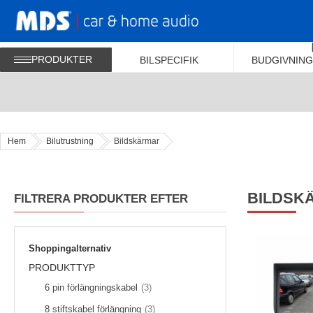
PRODUKTER
BILSPECIFIK
BUDGIVNING
Hem
Bilutrustning
Bildskärmar
BILDSK
FILTRERA PRODUKTER EFTER
Shoppingalternativ
PRODUKTTYP
föremål
6 pin förlängningskabel
3
föremål
8 stiftskabel förlängning
3