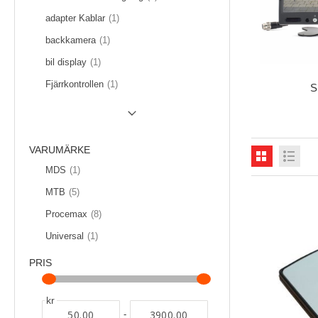
Artikel
adapter Kablar
1
Artikel
backkamera
1
Artikel
bil display
1
Artikel
Fjärrkontrollen
1
S
SHOW (
6
) MORE
VARUMÄRKE
Artikel
MDS
1
föremål
MTB
5
föremål
Procemax
8
Artikel
Universal
1
PRIS
kr
-