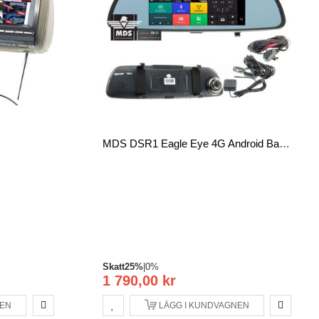
MDS DSR1 Eagle Eye 4G Android Bakåtriktad Kamera, Car Monitor Navigation Skåp, Spegel Display
Skatt
25%
|
0%
1 790,00 kr
NEN
LÄGG I KUNDVAGNEN