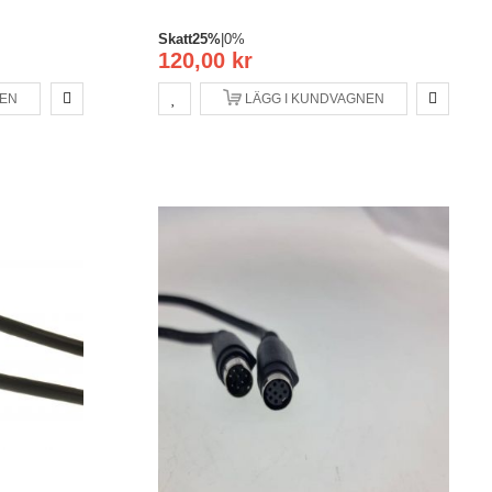
Skatt
25%
|
0%
120,00 kr
NEN
LÄGG I KUNDVAGNEN