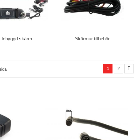
Inbyggd skärm
Skärmar tillbehör
1
2
sida