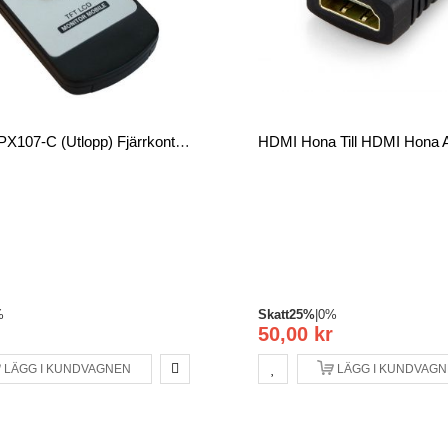
Procemax PX107-C (utlopp) Fjärrkontroll
HDMI Hona Till HDMI Hona 
%
Skatt
25%
|
0%
50,00 kr
LÄGG I KUNDVAGNEN
LÄGG I KUNDVAG