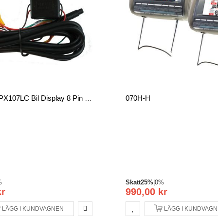
Procemax PX107LC Bil Display 8 Pin Seriell Kabel
070H-H
%
Skatt
25%
|
0%
kr
990,00 kr
LÄGG I KUNDVAGNEN
LÄGG I KUNDVAG