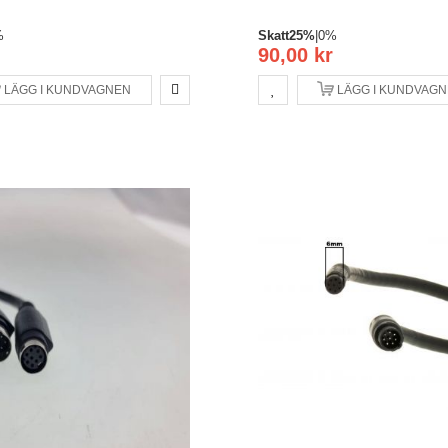
%
Skatt
25%
|
0%
90,00 kr
LÄGG I KUNDVAGNEN
LÄGG I KUNDVAG