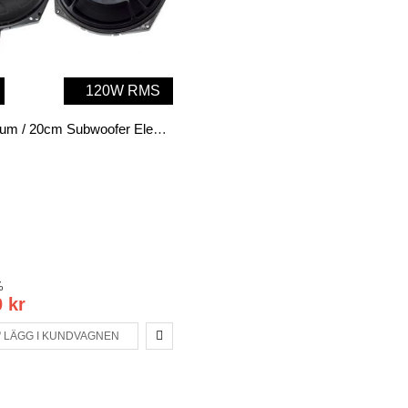
120W RMS
BMW 8-8 Tum / 20cm Subwoofer Element (2p)
%
 kr
LÄGG I KUNDVAGNEN