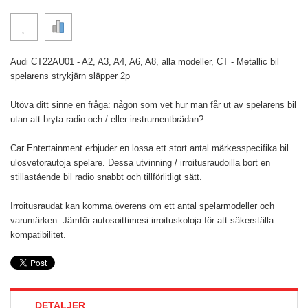
Audi CT22AU01 - A2, A3, A4, A6, A8, alla modeller, CT - Metallic bil
spelarens strykjärn släpper 2p
Utöva ditt sinne en fråga: någon som vet hur man får ut av spelarens bil
utan att bryta radio och / eller instrumentbrädan?
Car Entertainment erbjuder en lossa ett stort antal märkesspecifika bil
ulosvetorautoja spelare. Dessa utvinning / irroitusraudoilla bort en
stillastående bil radio snabbt och tillförlitligt sätt.
Irroitusraudat kan komma överens om ett antal spelarmodeller och
varumärken. Jämför autosoittimesi irroituskoloja för att säkerställa
kompatibilitet.
DETALJER