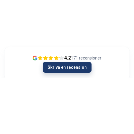
4.2
171
recensioner
Skriva en recension
13/01/2024
Olipahan loistavaa asiakaspalvelua
Ongelmatilanteessa. Hieman oli AUX signaali
kadoksissa soittimen vaihdon yhteydessä
autosta. Menin Autoviihteeseen kysymään