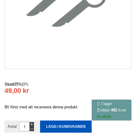
Skatt
25%
|
0%
49,00 kr
I lager
Bli först med att recensera denna produkt
Endast
482
kvar
In stock
Antal
LÄGG I KUNDVAGNEN