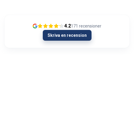
4.2
171
recensioner
Skriva en recension
13/01/2024
Olipahan loistavaa asiakaspalvelua
Ongelmatilanteessa. Hieman oli AUX signaali
kadoksissa soittimen vaihdon yhteydessä
autosta. Menin Autoviihteeseen kysymään
neuvoa hartiat lytyssä ja mieli maassa...
Visa mer
Jyri Hietala