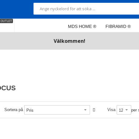
OUTLET
MDS HOME ®
FIBRAMID ®
Välkommen!
OCUS
Sortera på
Visa
per 