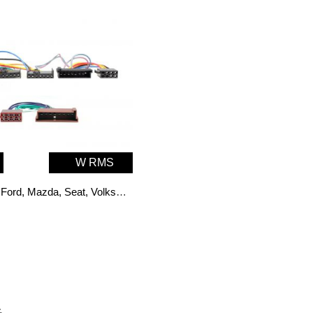
W RMS
CT10FD01 Ford, Mazda, Seat, Volkswagen Bil Specifika ISO T - Kablage
%