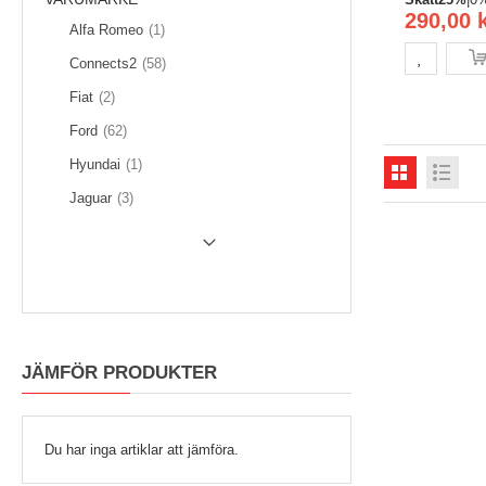
290,00 
Artikel
Alfa Romeo
1
föremål
Connects2
58
föremål
Fiat
2
föremål
Ford
62
Artikel
Hyundai
1
föremål
Jaguar
3
SHOW (
15
) MORE
JÄMFÖR PRODUKTER
Du har inga artiklar att jämföra.