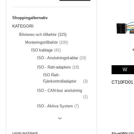
Shoppingalternativ
KATEGORI
föremål
Bilstereo och tillbehör
115
föremål
Monteringstillbehör
100
föremål
ISO kablage
41
föremål
ISO - Anslutningskablar
10
föremål
ISO - Ratt-adapters
18
W
ISO Ratt-
föremål
Fjärrkontrolladapter
3
ISO - CAN-bus anslutning
Artikel
1
föremål
ISO - Aktiva System
7
SHOW (
217
) MORE
VARUMÄRKE
Skatt
25%
|
0