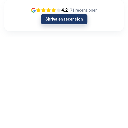
4.2
171
recensioner
Skriva en recension
13/01/2024
Olipahan loistavaa asiakaspalvelua
Ongelmatilanteessa. Hieman oli AUX signaali
kadoksissa soittimen vaihdon yhteydessä
autosta. Menin Autoviihteeseen kysymään
neuvoa hartiat lytyssä ja mieli maassa...
Visa mer
Jyri Hietala