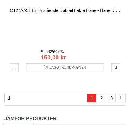
CT27AA91 En Fristående Dubbel Fakra Hane - Hane DIN Antenna Adapter
Skatt
25%
|
0%
150,00 kr
LÄGG I KUNDVAGNEN
1
2
3
JÄMFÖR PRODUKTER