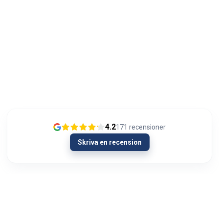
4.2
171
recensioner
Skriva en recension
13/01/2024
Olipahan loistavaa asiakaspalvelua