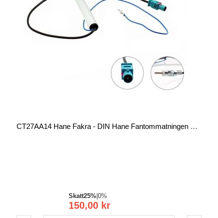
CT27AA14 Hane Fakra - DIN Hane Fantommatningen För Aktiv Antenn
Skatt
25%
|
0%
150,00 kr