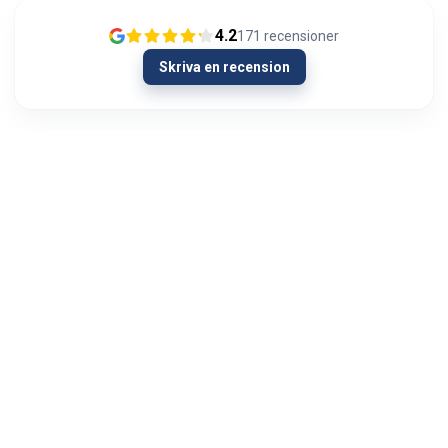
4.2
171
recensioner
Skriva en recension
13/01/2024
Olipahan loistavaa asiakaspalvelua
Ongelmatilanteessa. Hieman oli AUX signaali
kadoksissa soittimen vaihdon yhteydessä
autosta. Menin Autoviihteeseen kysymään
neuvoa hartiat lytyssä ja mieli maassa...
Visa mer
Jyri Hietala