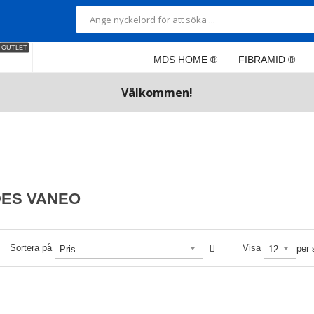
OUTLET
MDS HOME ®
FIBRAMID ®
Välkommen!
ES VANEO
Sortera på
Visa
per 