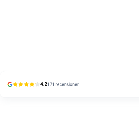
4.2
171
recensioner
13/01/2024
Olipahan loistavaa asiakaspalvelua
Ongelmatilanteessa. Hieman oli AUX signaali