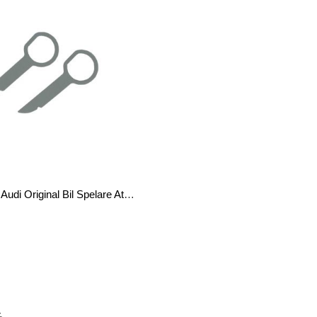
CT22AU01 Audi Original Bil Spelare Att Frigöra Järn Set
%