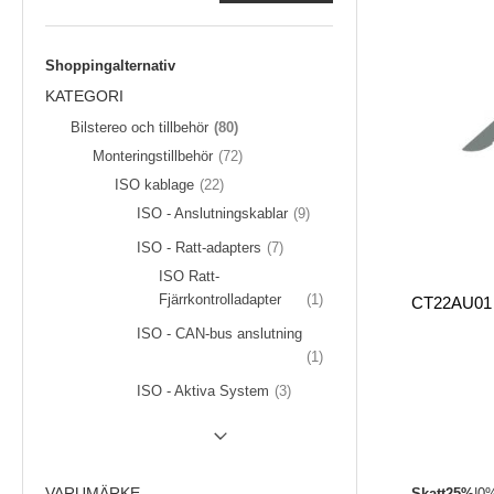
Shoppingalternativ
KATEGORI
föremål
Bilstereo och tillbehör
80
föremål
Monteringstillbehör
72
föremål
ISO kablage
22
föremål
ISO - Anslutningskablar
9
föremål
ISO - Ratt-adapters
7
ISO Ratt-
Artikel
Fjärrkontrolladapter
1
ISO - CAN-bus anslutning
Artikel
1
föremål
ISO - Aktiva System
3
SHOW (
243
) MORE
VARUMÄRKE
Skatt
25%
|
0