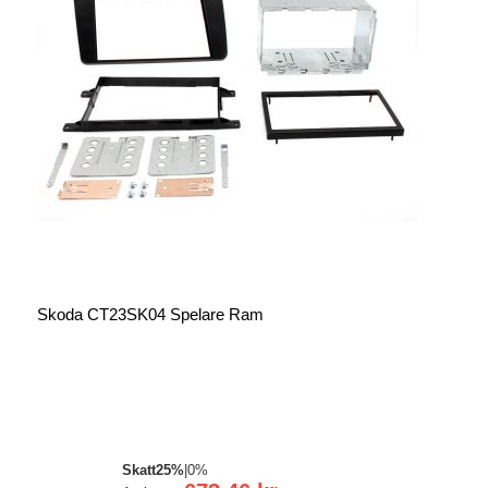
Skoda CT23SK04 Spelare Ram
Skatt
25%
|
0%