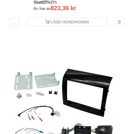
Skatt
25%
|
0%
823,36 kr
As low as
LÄGG I KUNDVAGNEN