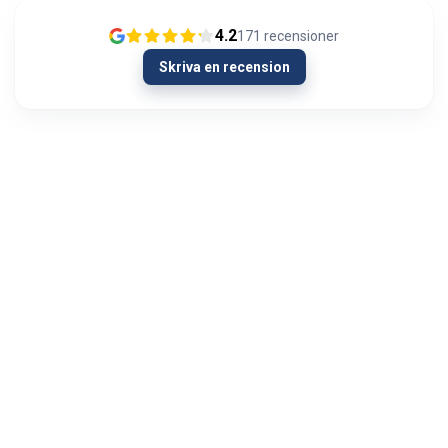
4.2
171
recensioner
Skriva en recension
26/01/2024
Joka kerta todella nopea toimitus ja laadukkaat
laitteet
Mika Mäkinen