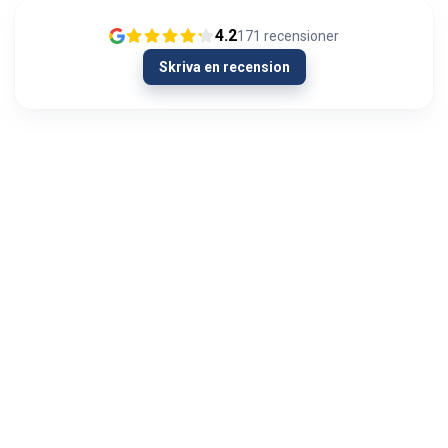
4.2
171
recensioner
Skriva en recension
26/01/2024
Joka kerta todella nopea toimitus ja laadukkaat
laitteet
Mika Mäkinen