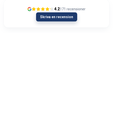
4.2
171
recensioner
Skriva en recension
26/01/2024
Joka kerta todella nopea toimitus ja laadukkaat
laitteet
Mika Mäkinen