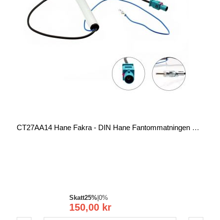
CT27AA14 Hane Fakra - DIN Hane Fantommatningen För Aktiv Antenn
Skatt
25%
|
0%
150,00 kr