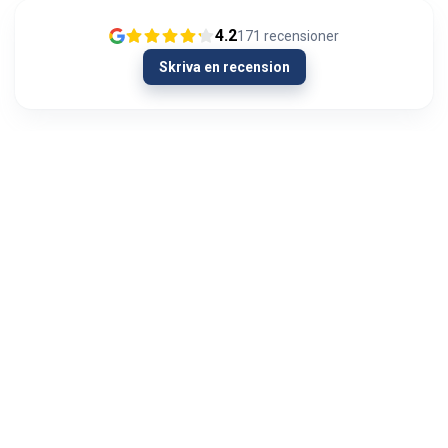
4.2
171
recensioner
Skriva en recension
26/01/2024
Joka kerta todella nopea toimitus ja laadukkaat
laitteet
Mika Mäkinen