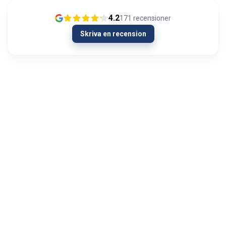
4.2
171
recensioner
Skriva en recension
26/01/2024
Joka kerta todella nopea toimitus ja laadukkaat
laitteet
Mika Mäkinen