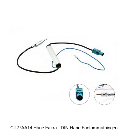
CT27AA14 Hane Fakra - DIN Hane Fantommatningen För Aktiv Antenn