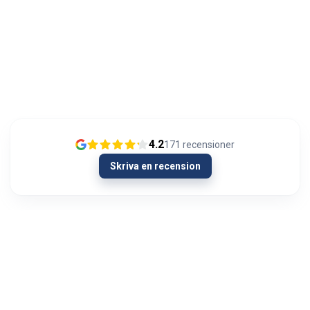
4.2
171
recensioner
Skriva en recension
13/01/2024
Olipahan loistavaa asiakaspalvelua
Ongelmatilanteessa. Hieman oli AUX signaali
kadoksissa soittimen vaihdon yhteydessä