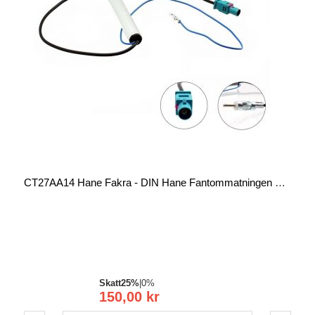
CT27AA14 Hane Fakra - DIN Hane Fantommatningen För Aktiv Antenn
Skatt
25%
|
0%
150,00 kr