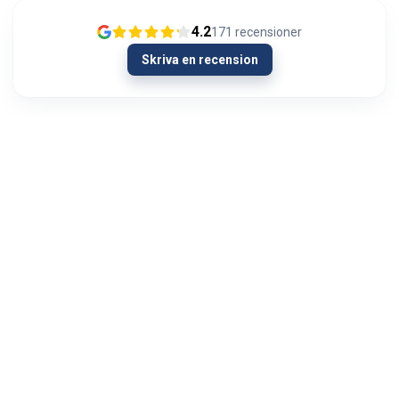
4.2
171
recensioner
Skriva en recension
26/01/2024
Joka kerta todella nopea toimitus ja laadukkaat
laitteet
Mika Mäkinen